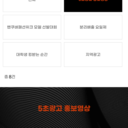
밴쿠버패션위크 모델 선발대회
분리배출 요일제
대학생 킹받는 순간
지역광고
총
8
건
5초광고 홍보영상