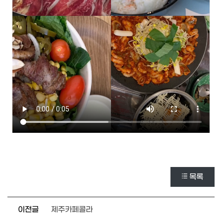
목록
이전글
제주카페콜라