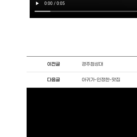
이전글
경주첨성대
다음글
아귀가-인정한-맛집