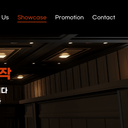
 Us
Showcase
Promotion
Contact
상작
니다
다